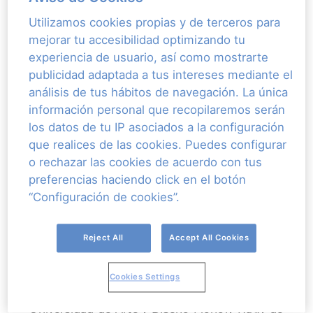
Utilizamos cookies propias y de terceros para
mejorar tu accesibilidad optimizando tu
experiencia de usuario, así como mostrarte
publicidad adaptada a tus intereses mediante el
análisis de tus hábitos de navegación. La única
información personal que recopilaremos serán
los datos de tu IP asociados a la configuración
que realices de las cookies. Puedes configurar
o rechazar las cookies de acuerdo con tus
preferencias haciendo click en el botón
“Configuración de cookies”.
Cedida por Réca Bucsi
RÉKA BUCSI
Reject All
Accept All Cookies
Réka Bucsi es una cineasta de animación
Cookies Settings
húngara. Se graduó con un máster en
realización de cine de animación en la
Universidad de Arte y Diseño Moholy-Nagy de